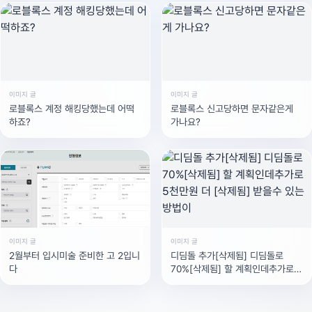
이번에 지텔프 공부를 하고있는데
레벨 2
이미지 글
이미지 글
로블록스 계정 해킹당했는데 어떡
로블록스 신고당하면 문자같은게
하죠?
가나요?
이미지 글
이미지 글
2월부터 입시미술 준비한 고 2입니
디딤돌 추가[삭제됨] 디딤돌로
다
70%[삭제됨] 할 계획인데추가로 5
천만원 더 [삭제됨] 받을수 있는 방
법이