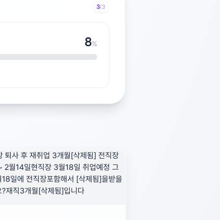
3
/3
9
%